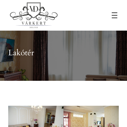
Várkert Deluxe Apartmanház
Lakótér