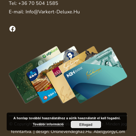
Tel:
+36 70 504 1585
E-mail:
Info@varkert-Deluxe.hu
Facebook
A honlap további használatához a sütik használatát el kell fogadni.
© Copyright 2026
Várkert Deluxe Apartmanház
. Minden jog
További információ
Elfogad
fenntartva.
| design:
Onlinevendeghaz.hu
.
Abelgyorgy.com